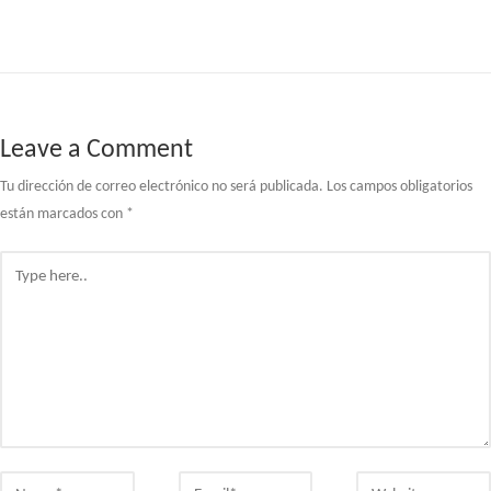
de
entradas
Leave a Comment
Tu dirección de correo electrónico no será publicada.
Los campos obligatorios
están marcados con
*
Type
here..
Name*
Email*
Website