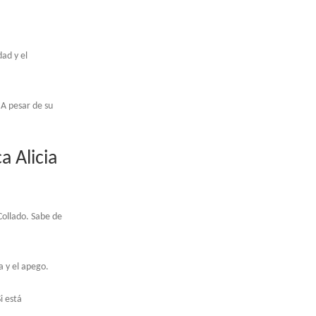
dad y el
 A pesar de su
a Alicia
Collado. Sabe de
a y el apego.
i está