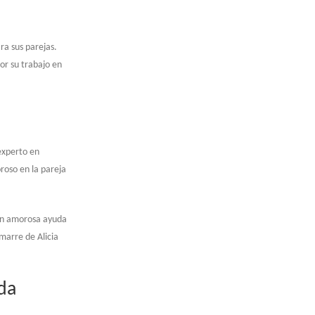
ra sus parejas.
or su trabajo en
 experto en
oroso en la pareja
ión amorosa ayuda
marre de Alicia
ada