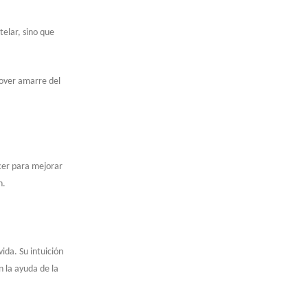
telar, sino que
mover amarre del
acer para mejorar
n.
ida. Su intuición
n la ayuda de la