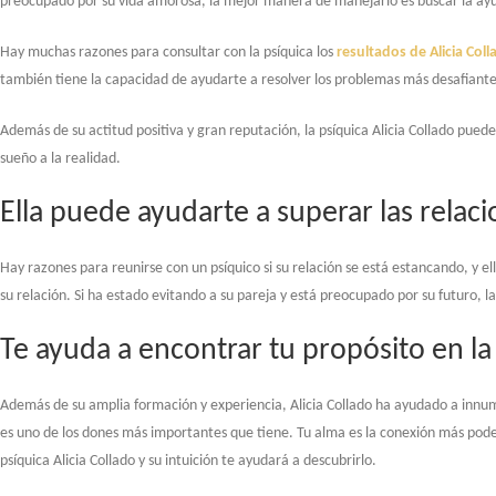
preocupado por su vida amorosa, la mejor manera de manejarlo es buscar la ayuda
Hay muchas razones para consultar con la psíquica los
resultados de Alicia Coll
también tiene la capacidad de ayudarte a resolver los problemas más desafiantes
Además de su actitud positiva y gran reputación, la psíquica Alicia Collado puede
sueño a la realidad.
Ella puede ayudarte a superar las relaci
Hay razones para reunirse con un psíquico si su relación se está estancando, y e
su relación. Si ha estado evitando a su pareja y está preocupado por su futuro, la
Te ayuda a encontrar tu propósito en la
Además de su amplia formación y experiencia, Alicia Collado ha ayudado a innumer
es uno de los dones más importantes que tiene. Tu alma es la conexión más podero
psíquica Alicia Collado y su intuición te ayudará a descubrirlo.