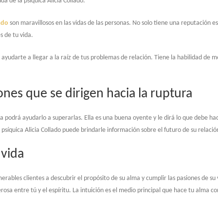
 de la psíquica Alicia Collado.
ado
son maravillosos en las vidas de las personas. No solo tiene una reputación es
 de tu vida.
 ayudarte a llegar a la raíz de tus problemas de relación. Tiene la habilidad de 
ones que se dirigen hacia la ruptura
lla podrá ayudarlo a superarlas. Ella es una buena oyente y le dirá lo que debe h
 psíquica Alicia Collado puede brindarle información sobre el futuro de su relació
 vida
ables clientes a descubrir el propósito de su alma y cumplir las pasiones de su v
sa entre tú y el espíritu. La intuición es el medio principal que hace tu alma co