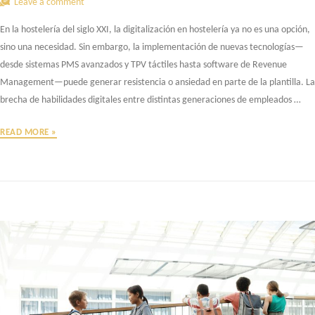
Leave a comment
En la hostelería del siglo XXI, la digitalización en hostelería ya no es una opción,
sino una necesidad. Sin embargo, la implementación de nuevas tecnologías—
desde sistemas PMS avanzados y TPV táctiles hasta software de Revenue
Management—puede generar resistencia o ansiedad en parte de la plantilla. La
brecha de habilidades digitales entre distintas generaciones de empleados …
LA
READ MORE »
BRECHA
GENERACIONAL
EN
EL
EQUIPO:
CAPACITANDO
A
LA
PLANTILLA
PARA
EL