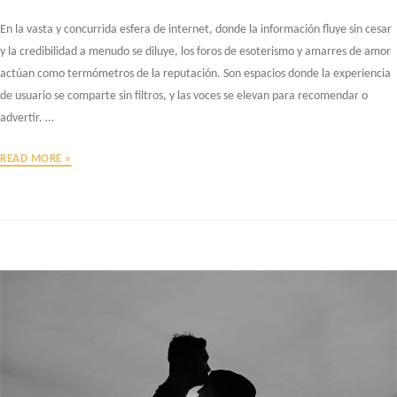
En la vasta y concurrida esfera de internet, donde la información fluye sin cesar
y la credibilidad a menudo se diluye, los foros de esoterismo y amarres de amor
actúan como termómetros de la reputación. Son espacios donde la experiencia
de usuario se comparte sin filtros, y las voces se elevan para recomendar o
advertir. …
ALICIA
READ MORE »
COLLADO
EN
LOS
FOROS:
¿POR
QUÉ
SU
NOMBRE
DOMINA
LAS
CONVERSACIONES
SOBRE