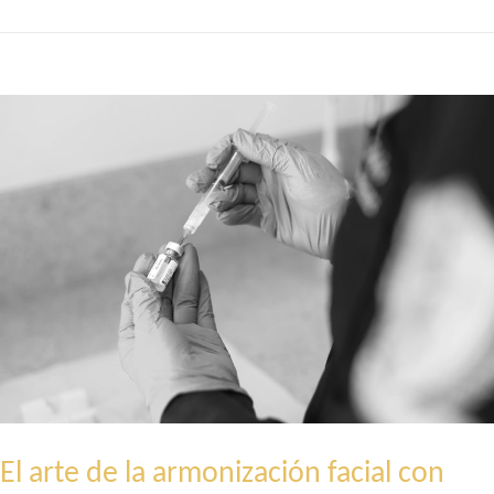
ÉXITO:
GUÍA
PARA
ELEGIR
EL
MEDALLERO
PERFECTO
PARA
EXHIBIR
TUS
LOGROS
El arte de la armonización facial con