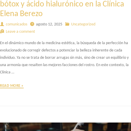
bótox y ácido hialurónico en la Clínica
Elena Berezo
comunicados
agosto 12, 2025
Uncategorized
Leave a comment
En el dinámico mundo de la medicina estética, la búsqueda de la perfección ha
evolucionado de corregir defectos a potenciar la belleza inherente de cada
individuo. Ya no se trata de borrar arrugas sin más, sino de crear un equilibrio y
una armonía que resalten las mejores facciones del rostro. En este contexto, la
Clínica …
EL
READ MORE »
ARTE
DE
LA
ARMONIZACIÓN
FACIAL
CON
BÓTOX