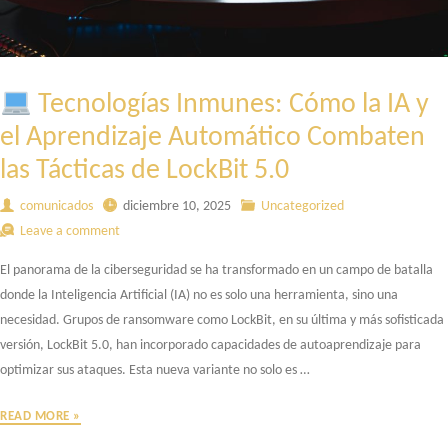
Tecnologías Inmunes: Cómo la IA y
el Aprendizaje Automático Combaten
las Tácticas de LockBit 5.0
comunicados
diciembre 10, 2025
Uncategorized
Leave a comment
El panorama de la ciberseguridad se ha transformado en un campo de batalla
donde la Inteligencia Artificial (IA) no es solo una herramienta, sino una
necesidad. Grupos de ransomware como LockBit, en su última y más sofisticada
versión, LockBit 5.0, han incorporado capacidades de autoaprendizaje para
optimizar sus ataques. Esta nueva variante no solo es …
READ MORE »
TECNOLOGÍAS