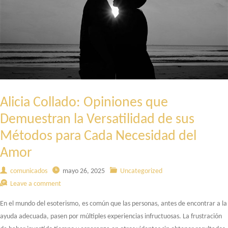
AMARRES?
Alicia Collado: Opiniones que
Demuestran la Versatilidad de sus
Métodos para Cada Necesidad del
Amor
comunicados
mayo 26, 2025
Uncategorized
Leave a comment
En el mundo del esoterismo, es común que las personas, antes de encontrar a la
ayuda adecuada, pasen por múltiples experiencias infructuosas. La frustración