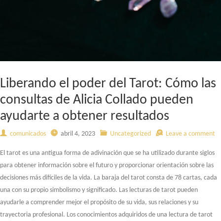
Liberando el poder del Tarot: Cómo las
consultas de Alicia Collado pueden
ayudarte a obtener resultados
comunicados
abril 4, 2023
Uncategorized
Leave a comment
El tarot es una antigua forma de adivinación que se ha utilizado durante siglos
para obtener información sobre el futuro y proporcionar orientación sobre las
decisiones más difíciles de la vida. La baraja del tarot consta de 78 cartas, cada
una con su propio simbolismo y significado. Las lecturas de tarot pueden
ayudarle a comprender mejor el propósito de su vida, sus relaciones y su
trayectoria profesional. Los conocimientos adquiridos de una lectura de tarot