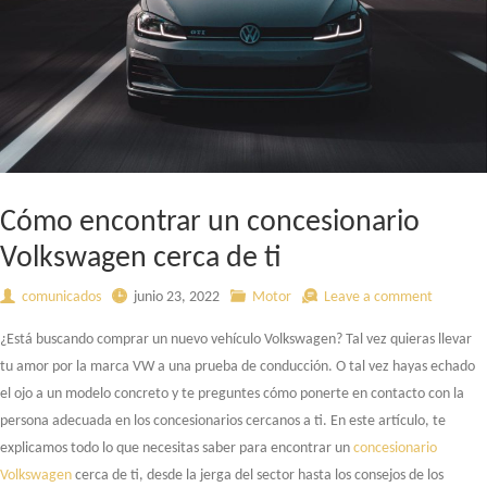
Cómo encontrar un concesionario
Volkswagen cerca de ti
comunicados
junio 23, 2022
Motor
Leave a comment
¿Está buscando comprar un nuevo vehículo Volkswagen? Tal vez quieras llevar
tu amor por la marca VW a una prueba de conducción. O tal vez hayas echado
el ojo a un modelo concreto y te preguntes cómo ponerte en contacto con la
persona adecuada en los concesionarios cercanos a ti. En este artículo, te
explicamos todo lo que necesitas saber para encontrar un
concesionario
Volkswagen
cerca de ti, desde la jerga del sector hasta los consejos de los