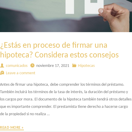
¿Estás en proceso de firmar una
hipoteca? Considera estos consejos
comunicados
noviembre 17, 2021
Hipotecas
Leave a comment
Antes de firmar una hipoteca, debe comprender los términos del préstamo.
También incluirá los términos de la tasa de interés, la duración del préstamo y
los cargos por mora. El documento de la hipoteca también tendrá otros detalles
que es importante comprender. El prestamista tiene derecho a hacerse cargo
de la propiedad si no realiza …
¿ESTÁS
READ MORE »